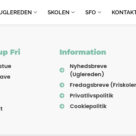
UGLEREDEN
SKOLEN
SFO
KONTAK
p Fri
Information
stue
Nyhedsbreve
(Uglereden)
have
Fredagsbreve (Friskole
Privatlivspolitik
Cookiepolitik
t