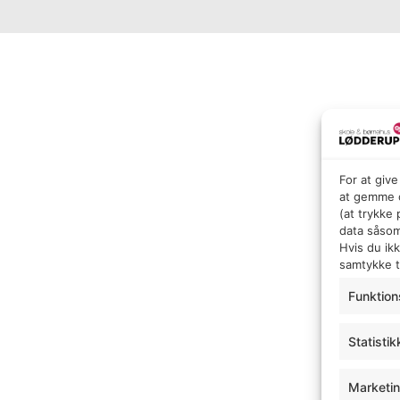
For at giv
at gemme o
(at trykke
data såsom
Hvis du ik
samtykke ti
Funktion
Statistik
Marketi