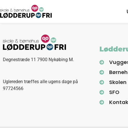
Lødderu
Degnestræde 11 7900 Nykøbing M.
Vugge
Børne
Skolen
Uglereden træffes alle ugens dage på
97724566
SFO
Kontak