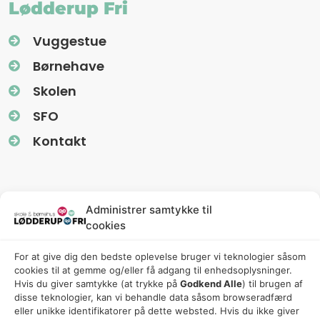
Lødderup Fri
Vuggestue
Børnehave
Skolen
SFO
Kontakt
Information
Administrer samtykke til
cookies
Nyhedsbreve (Uglereden)
For at give dig den bedste oplevelse bruger vi teknologier såsom
Fredagsbreve (Friskolen)
cookies til at gemme og/eller få adgang til enhedsoplysninger.
Privatlivspolitik
Hvis du giver samtykke (at trykke på
Godkend Alle
) til brugen af ​​
disse teknologier, kan vi behandle data såsom browseradfærd
Cookiepolitik
eller unikke identifikatorer på dette websted. Hvis du ikke giver