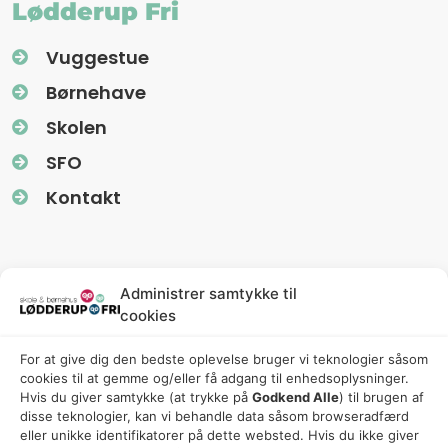
Lødderup Fri
Vuggestue
Børnehave
Skolen
SFO
Kontakt
Information
Administrer samtykke til
cookies
Nyhedsbreve (Uglereden)
For at give dig den bedste oplevelse bruger vi teknologier såsom
Fredagsbreve (Friskolen)
cookies til at gemme og/eller få adgang til enhedsoplysninger.
Privatlivspolitik
Hvis du giver samtykke (at trykke på
Godkend Alle
) til brugen af ​​
disse teknologier, kan vi behandle data såsom browseradfærd
Cookiepolitik
eller unikke identifikatorer på dette websted. Hvis du ikke giver