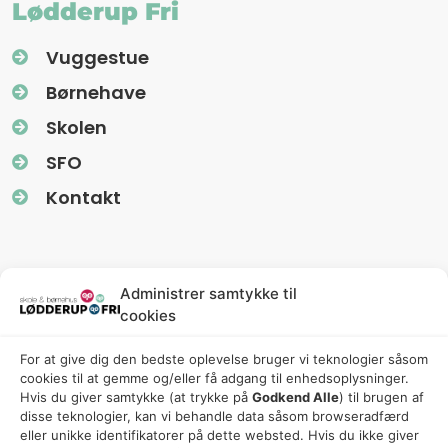
Lødderup Fri
Vuggestue
Børnehave
Skolen
SFO
Kontakt
Information
Administrer samtykke til
cookies
Nyhedsbreve (Uglereden)
For at give dig den bedste oplevelse bruger vi teknologier såsom
Fredagsbreve (Friskolen)
cookies til at gemme og/eller få adgang til enhedsoplysninger.
Privatlivspolitik
Hvis du giver samtykke (at trykke på
Godkend Alle
) til brugen af ​​
disse teknologier, kan vi behandle data såsom browseradfærd
Cookiepolitik
eller unikke identifikatorer på dette websted. Hvis du ikke giver