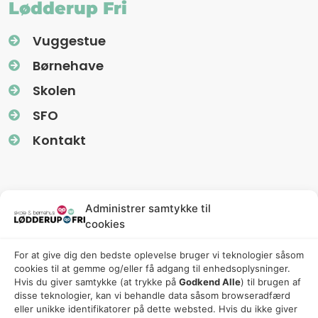
Lødderup Fri
Vuggestue
Børnehave
Skolen
SFO
Kontakt
Information
Administrer samtykke til
cookies
Nyhedsbreve (Uglereden)
For at give dig den bedste oplevelse bruger vi teknologier såsom
Fredagsbreve (Friskolen)
cookies til at gemme og/eller få adgang til enhedsoplysninger.
Privatlivspolitik
Hvis du giver samtykke (at trykke på
Godkend Alle
) til brugen af ​​
disse teknologier, kan vi behandle data såsom browseradfærd
Cookiepolitik
eller unikke identifikatorer på dette websted. Hvis du ikke giver