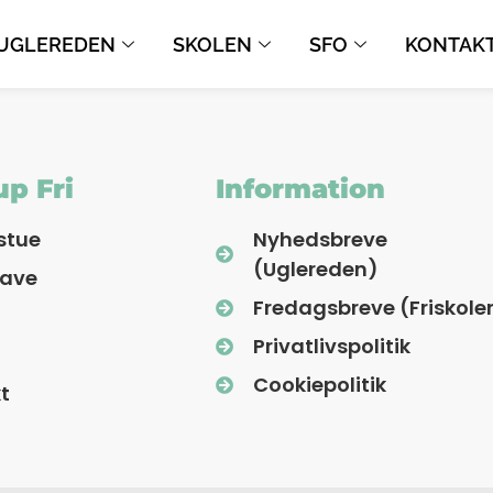
UGLEREDEN
SKOLEN
SFO
KONTAK
p Fri
Information
stue
Nyhedsbreve
(Uglereden)
have
Fredagsbreve (Friskole
Privatlivspolitik
Cookiepolitik
t