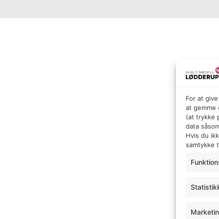
For at giv
at gemme o
(at trykke
data såsom
Hvis du ik
samtykke ti
Funktion
Statistik
Marketi