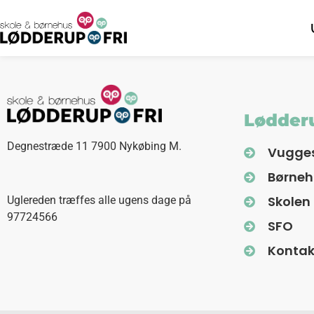
Lødderu
Degnestræde 11 7900 Nykøbing M.
Vugge
Børne
Skolen
Uglereden træffes alle ugens dage på
97724566
SFO
Kontak