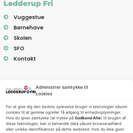
Lødderup Fri
Vuggestue
Børnehave
Skolen
SFO
Kontakt
Information
Administrer samtykke til
cookies
Nyhedsbreve (Uglereden)
For at give dig den bedste oplevelse bruger vi teknologier såsom
Fredagsbreve (Friskolen)
cookies til at gemme og/eller få adgang til enhedsoplysninger.
Privatlivspolitik
Hvis du giver samtykke (at trykke på
Godkend Alle
) til brugen af ​​
disse teknologier, kan vi behandle data såsom browseradfærd
Cookiepolitik
eller unikke identifikatorer på dette websted. Hvis du ikke giver