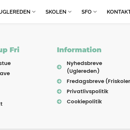
UGLEREDEN
SKOLEN
SFO
KONTAK
p Fri
Information
stue
Nyhedsbreve
(Uglereden)
have
Fredagsbreve (Friskole
Privatlivspolitik
Cookiepolitik
t