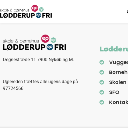
Lødderu
Degnestræde 11 7900 Nykøbing M.
Vugge
Børne
Skolen
Uglereden træffes alle ugens dage på
97724566
SFO
Kontak