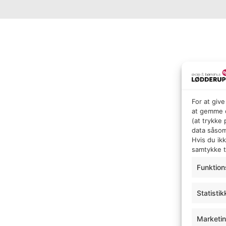
For at giv
at gemme o
(at trykke
data såsom
Hvis du ik
samtykke ti
Funktion
Statistik
Marketi