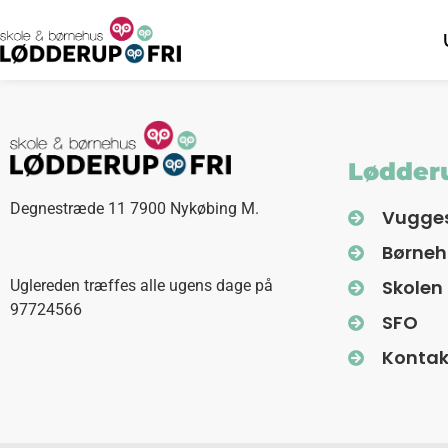
Lødderu
Degnestræde 11 7900 Nykøbing M.
Vugge
Børne
Skolen
Uglereden træffes alle ugens dage på
97724566
SFO
Kontak