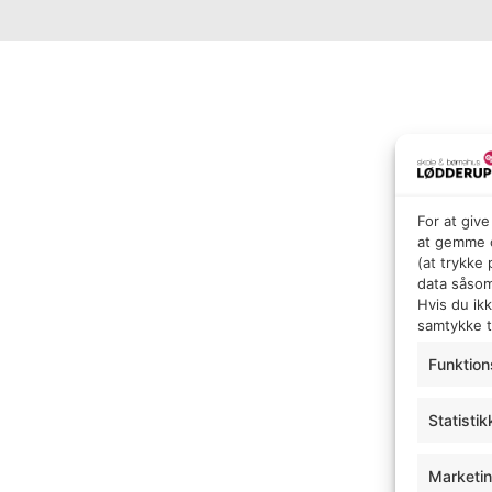
For at giv
at gemme o
(at trykke
data såsom
Hvis du ik
samtykke ti
Funktion
Statistik
Marketi