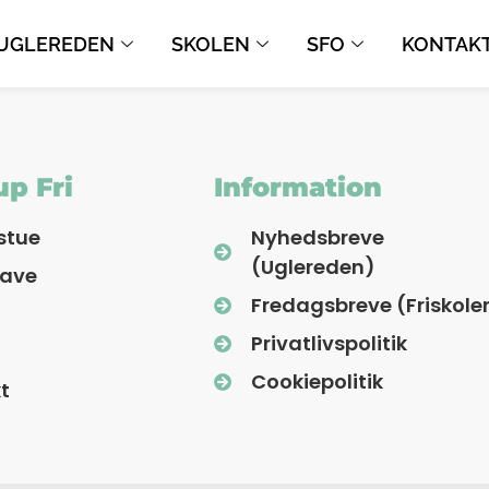
UGLEREDEN
SKOLEN
SFO
KONTAK
p Fri
Information
stue
Nyhedsbreve
(Uglereden)
have
Fredagsbreve (Friskole
Privatlivspolitik
Cookiepolitik
t