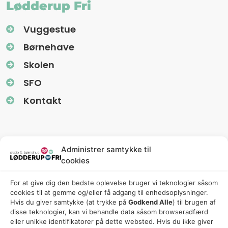
Lødderup Fri
Vuggestue
Børnehave
Skolen
SFO
Kontakt
Information
Administrer samtykke til
cookies
Nyhedsbreve (Uglereden)
For at give dig den bedste oplevelse bruger vi teknologier såsom
Fredagsbreve (Friskolen)
cookies til at gemme og/eller få adgang til enhedsoplysninger.
Privatlivspolitik
Hvis du giver samtykke (at trykke på
Godkend Alle
) til brugen af ​​
disse teknologier, kan vi behandle data såsom browseradfærd
Cookiepolitik
eller unikke identifikatorer på dette websted. Hvis du ikke giver