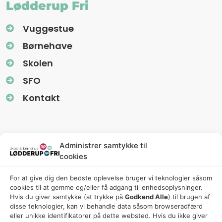
Lødderup Fri
Vuggestue
Børnehave
Skolen
SFO
Kontakt
Information
Administrer samtykke til
cookies
Nyhedsbreve (Uglereden)
For at give dig den bedste oplevelse bruger vi teknologier såsom
Fredagsbreve (Friskolen)
cookies til at gemme og/eller få adgang til enhedsoplysninger.
Privatlivspolitik
Hvis du giver samtykke (at trykke på
Godkend Alle
) til brugen af ​​
disse teknologier, kan vi behandle data såsom browseradfærd
Cookiepolitik
eller unikke identifikatorer på dette websted. Hvis du ikke giver