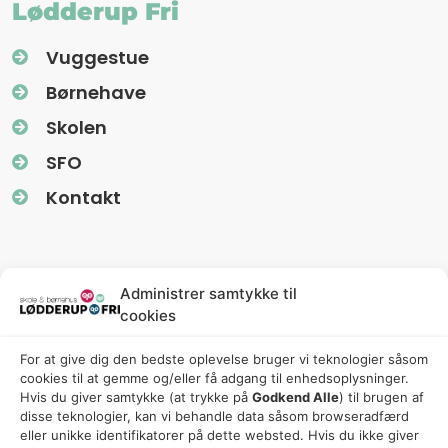
Lødderup Fri
Vuggestue
Børnehave
Skolen
SFO
Kontakt
Information
Administrer samtykke til
cookies
Nyhedsbreve (Uglereden)
For at give dig den bedste oplevelse bruger vi teknologier såsom
Fredagsbreve (Friskolen)
cookies til at gemme og/eller få adgang til enhedsoplysninger.
Privatlivspolitik
Hvis du giver samtykke (at trykke på
Godkend Alle
) til brugen af ​​
disse teknologier, kan vi behandle data såsom browseradfærd
Cookiepolitik
eller unikke identifikatorer på dette websted. Hvis du ikke giver