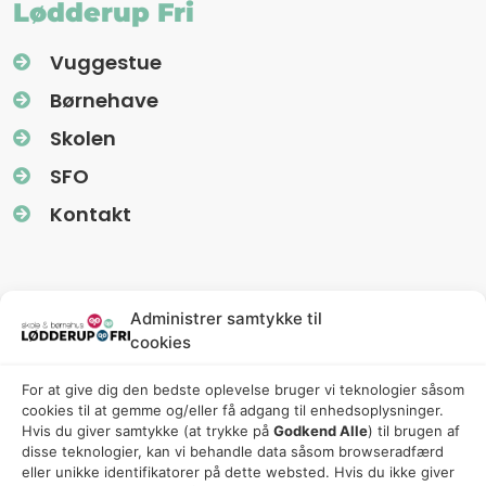
Lødderup Fri
Vuggestue
Børnehave
Skolen
SFO
Kontakt
Information
Administrer samtykke til
cookies
Nyhedsbreve (Uglereden)
For at give dig den bedste oplevelse bruger vi teknologier såsom
Fredagsbreve (Friskolen)
cookies til at gemme og/eller få adgang til enhedsoplysninger.
Privatlivspolitik
Hvis du giver samtykke (at trykke på
Godkend Alle
) til brugen af ​​
disse teknologier, kan vi behandle data såsom browseradfærd
Cookiepolitik
eller unikke identifikatorer på dette websted. Hvis du ikke giver