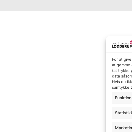
For at giv
at gemme o
(at trykke
data såsom
Hvis du ik
samtykke ti
Funktion
Statistik
Marketi