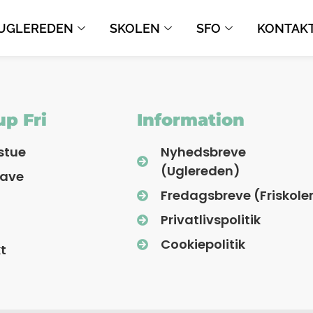
UGLEREDEN
SKOLEN
SFO
KONTAK
p Fri
Information
stue
Nyhedsbreve
(Uglereden)
have
Fredagsbreve (Friskole
Privatlivspolitik
Cookiepolitik
t