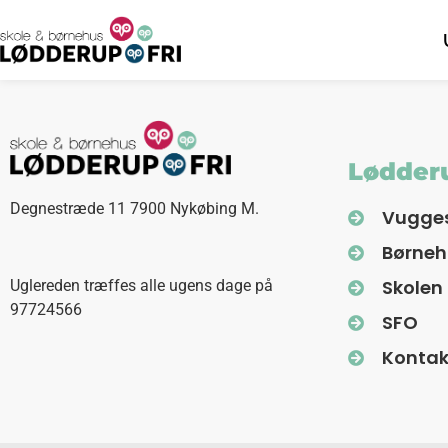
Lødderu
Degnestræde 11 7900 Nykøbing M.
Vugge
Børne
Skolen
Uglereden træffes alle ugens dage på
97724566
SFO
Kontak