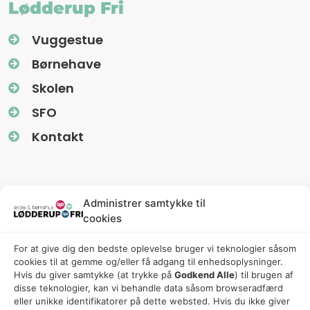
Lødderup Fri
Vuggestue
Børnehave
Skolen
SFO
Kontakt
Information
Administrer samtykke til
cookies
Nyhedsbreve (Uglereden)
For at give dig den bedste oplevelse bruger vi teknologier såsom
Fredagsbreve (Friskolen)
cookies til at gemme og/eller få adgang til enhedsoplysninger.
Privatlivspolitik
Hvis du giver samtykke (at trykke på
Godkend Alle
) til brugen af ​​
disse teknologier, kan vi behandle data såsom browseradfærd
Cookiepolitik
eller unikke identifikatorer på dette websted. Hvis du ikke giver