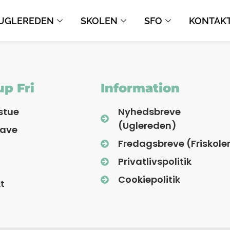
UGLEREDEN
SKOLEN
SFO
KONTAK
p Fri
Information
stue
Nyhedsbreve
(Uglereden)
have
Fredagsbreve (Friskole
Privatlivspolitik
Cookiepolitik
t