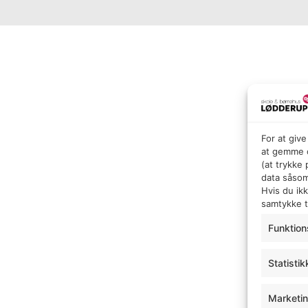
For at giv
at gemme o
(at trykke
data såsom
Hvis du ik
samtykke ti
Funktion
Statistik
Marketi