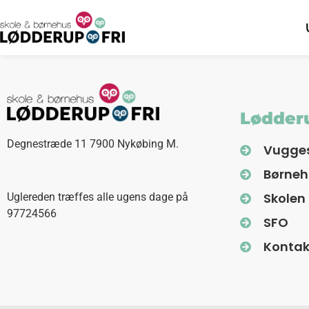
Lødderu
Degnestræde 11 7900 Nykøbing M.
Vugge
Børne
Skolen
Uglereden træffes alle ugens dage på
97724566
SFO
Kontak