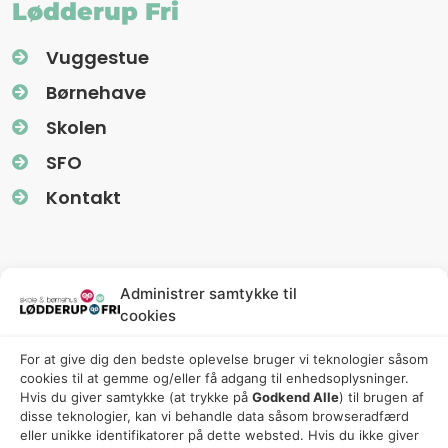
Lødderup Fri
Vuggestue
Børnehave
Skolen
SFO
Kontakt
Information
Administrer samtykke til
cookies
Nyhedsbreve (Uglereden)
For at give dig den bedste oplevelse bruger vi teknologier såsom
Fredagsbreve (Friskolen)
cookies til at gemme og/eller få adgang til enhedsoplysninger.
Privatlivspolitik
Hvis du giver samtykke (at trykke på
Godkend Alle
) til brugen af ​​
disse teknologier, kan vi behandle data såsom browseradfærd
Cookiepolitik
eller unikke identifikatorer på dette websted. Hvis du ikke giver