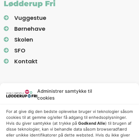
Lødderup Fri
Vuggestue
Børnehave
Skolen
SFO
Kontakt
Information
Administrer samtykke til
cookies
Nyhedsbreve (Uglereden)
For at give dig den bedste oplevelse bruger vi teknologier såsom
Fredagsbreve (Friskolen)
cookies til at gemme og/eller få adgang til enhedsoplysninger.
Privatlivspolitik
Hvis du giver samtykke (at trykke på
Godkend Alle
) til brugen af ​​
disse teknologier, kan vi behandle data såsom browseradfærd
Cookiepolitik
eller unikke identifikatorer på dette websted. Hvis du ikke giver