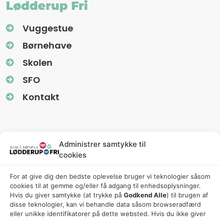
Lødderup Fri
Vuggestue
Børnehave
Skolen
SFO
Kontakt
Information
Administrer samtykke til
cookies
Nyhedsbreve (Uglereden)
For at give dig den bedste oplevelse bruger vi teknologier såsom
Fredagsbreve (Friskolen)
cookies til at gemme og/eller få adgang til enhedsoplysninger.
Privatlivspolitik
Hvis du giver samtykke (at trykke på
Godkend Alle
) til brugen af ​​
disse teknologier, kan vi behandle data såsom browseradfærd
Cookiepolitik
eller unikke identifikatorer på dette websted. Hvis du ikke giver