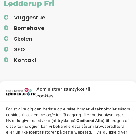
Lødderup Fri
Vuggestue
Børnehave
Skolen
SFO
Kontakt
Information
Administrer samtykke til
cookies
Nyhedsbreve (Uglereden)
For at give dig den bedste oplevelse bruger vi teknologier såsom
Fredagsbreve (Friskolen)
cookies til at gemme og/eller få adgang til enhedsoplysninger.
Privatlivspolitik
Hvis du giver samtykke (at trykke på
Godkend Alle
) til brugen af ​​
disse teknologier, kan vi behandle data såsom browseradfærd
Cookiepolitik
eller unikke identifikatorer på dette websted. Hvis du ikke giver