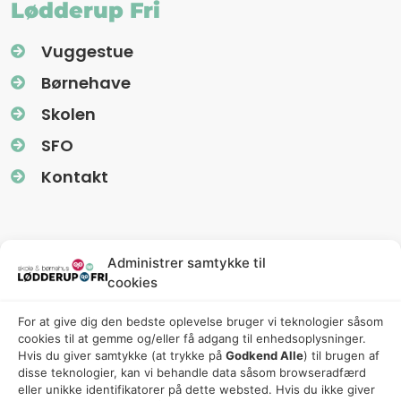
Lødderup Fri
Vuggestue
Børnehave
Skolen
SFO
Kontakt
Information
Administrer samtykke til
cookies
Nyhedsbreve (Uglereden)
For at give dig den bedste oplevelse bruger vi teknologier såsom
Fredagsbreve (Friskolen)
cookies til at gemme og/eller få adgang til enhedsoplysninger.
Privatlivspolitik
Hvis du giver samtykke (at trykke på
Godkend Alle
) til brugen af ​​
disse teknologier, kan vi behandle data såsom browseradfærd
Cookiepolitik
eller unikke identifikatorer på dette websted. Hvis du ikke giver