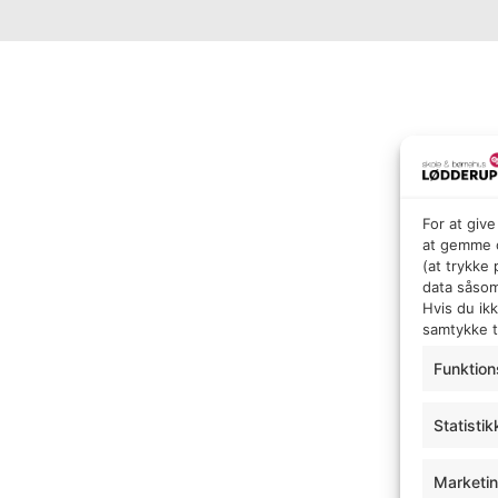
For at giv
at gemme o
(at trykke
data såsom
Hvis du ik
samtykke ti
Funktion
Statistik
Marketi