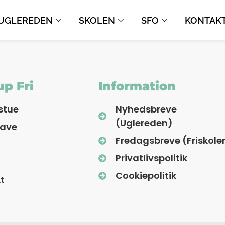
UGLEREDEN
SKOLEN
SFO
KONTAK
p Fri
Information
stue
Nyhedsbreve
(Uglereden)
have
Fredagsbreve (Friskole
Privatlivspolitik
Cookiepolitik
t