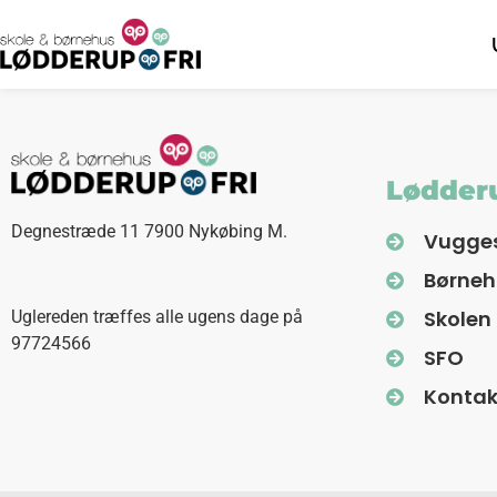
Lødderu
Degnestræde 11 7900 Nykøbing M.
Vugge
Børne
Skolen
Uglereden træffes alle ugens dage på
97724566
SFO
Kontak