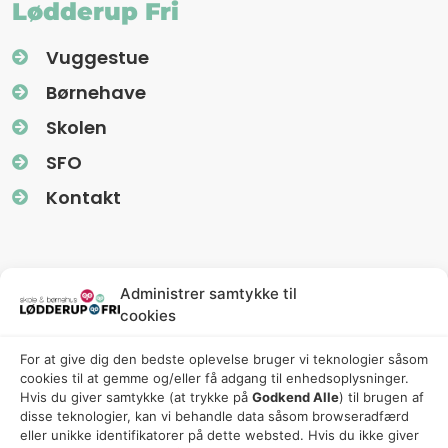
Lødderup Fri
Vuggestue
Børnehave
Skolen
SFO
Kontakt
Information
Administrer samtykke til
cookies
Nyhedsbreve (Uglereden)
For at give dig den bedste oplevelse bruger vi teknologier såsom
Fredagsbreve (Friskolen)
cookies til at gemme og/eller få adgang til enhedsoplysninger.
Privatlivspolitik
Hvis du giver samtykke (at trykke på
Godkend Alle
) til brugen af ​​
disse teknologier, kan vi behandle data såsom browseradfærd
Cookiepolitik
eller unikke identifikatorer på dette websted. Hvis du ikke giver