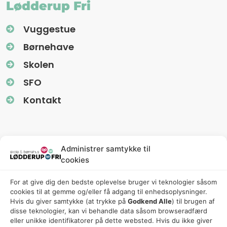
Lødderup Fri
Vuggestue
Børnehave
Skolen
SFO
Kontakt
Information
Administrer samtykke til
cookies
Nyhedsbreve (Uglereden)
For at give dig den bedste oplevelse bruger vi teknologier såsom
Fredagsbreve (Friskolen)
cookies til at gemme og/eller få adgang til enhedsoplysninger.
Privatlivspolitik
Hvis du giver samtykke (at trykke på
Godkend Alle
) til brugen af ​​
disse teknologier, kan vi behandle data såsom browseradfærd
Cookiepolitik
eller unikke identifikatorer på dette websted. Hvis du ikke giver