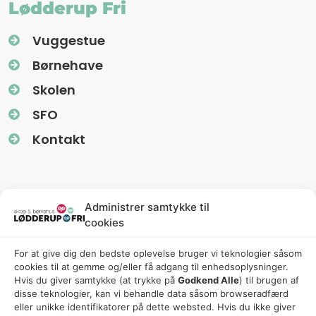
Lødderup Fri
Vuggestue
Børnehave
Skolen
SFO
Kontakt
Information
Administrer samtykke til
cookies
Nyhedsbreve (Uglereden)
For at give dig den bedste oplevelse bruger vi teknologier såsom
Fredagsbreve (Friskolen)
cookies til at gemme og/eller få adgang til enhedsoplysninger.
Privatlivspolitik
Hvis du giver samtykke (at trykke på
Godkend Alle
) til brugen af ​​
disse teknologier, kan vi behandle data såsom browseradfærd
Cookiepolitik
eller unikke identifikatorer på dette websted. Hvis du ikke giver