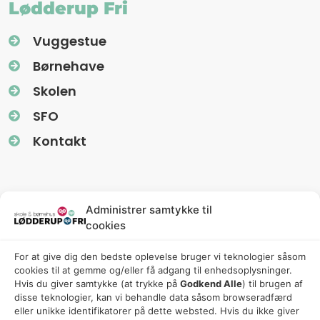
Lødderup Fri
Vuggestue
Børnehave
Skolen
SFO
Kontakt
Information
Administrer samtykke til
cookies
Nyhedsbreve (Uglereden)
For at give dig den bedste oplevelse bruger vi teknologier såsom
Fredagsbreve (Friskolen)
cookies til at gemme og/eller få adgang til enhedsoplysninger.
Privatlivspolitik
Hvis du giver samtykke (at trykke på
Godkend Alle
) til brugen af ​​
disse teknologier, kan vi behandle data såsom browseradfærd
Cookiepolitik
eller unikke identifikatorer på dette websted. Hvis du ikke giver