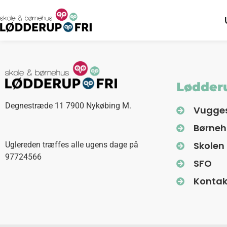
Lødderu
Degnestræde 11 7900 Nykøbing M.
Vugge
Børne
Skolen
Uglereden træffes alle ugens dage på
97724566
SFO
Kontak