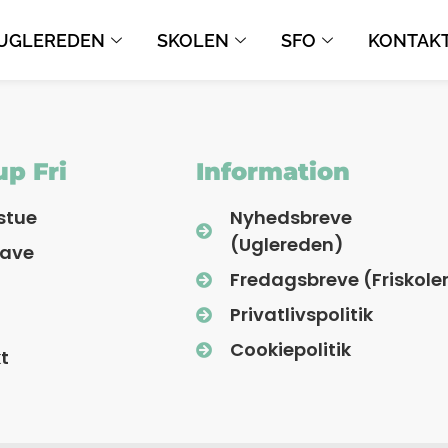
UGLEREDEN
SKOLEN
SFO
KONTAK
p Fri
Information
stue
Nyhedsbreve
(Uglereden)
have
Fredagsbreve (Friskole
Privatlivspolitik
Cookiepolitik
t