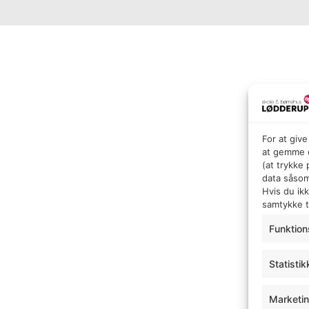
For at giv
at gemme o
(at trykke
data såsom
Hvis du ik
samtykke ti
Funktion
Statistik
Marketi