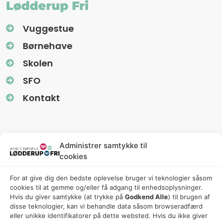
Lødderup Fri
Vuggestue
Børnehave
Skolen
SFO
Kontakt
Information
Administrer samtykke til
cookies
Nyhedsbreve (Uglereden)
For at give dig den bedste oplevelse bruger vi teknologier såsom
Fredagsbreve (Friskolen)
cookies til at gemme og/eller få adgang til enhedsoplysninger.
Privatlivspolitik
Hvis du giver samtykke (at trykke på
Godkend Alle
) til brugen af ​​
disse teknologier, kan vi behandle data såsom browseradfærd
Cookiepolitik
eller unikke identifikatorer på dette websted. Hvis du ikke giver