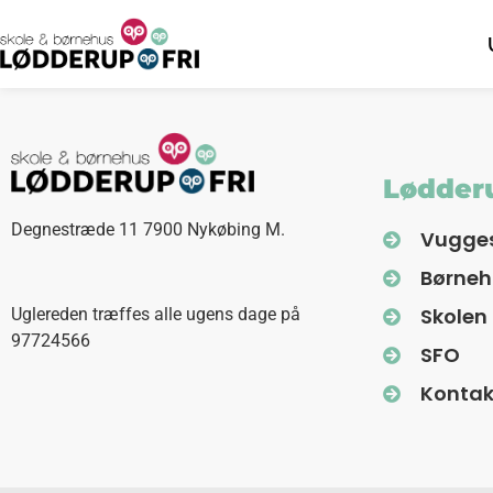
Lødderu
Degnestræde 11 7900 Nykøbing M.
Vugge
Børne
Skolen
Uglereden træffes alle ugens dage på
97724566
SFO
Kontak