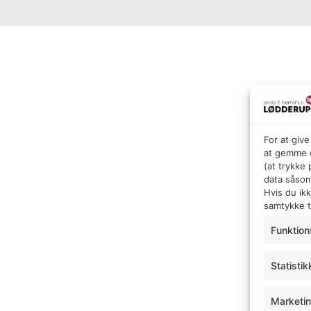
For at giv
at gemme o
(at trykke
data såsom
Hvis du ik
samtykke ti
Funktion
Statistik
Marketi