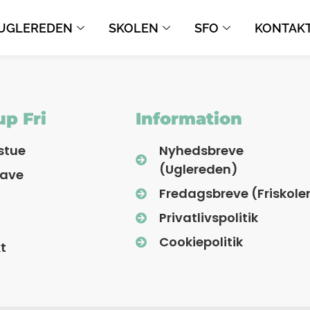
UGLEREDEN
SKOLEN
SFO
KONTAK
p Fri
Information
stue
Nyhedsbreve
(Uglereden)
have
Fredagsbreve (Friskole
Privatlivspolitik
Cookiepolitik
t