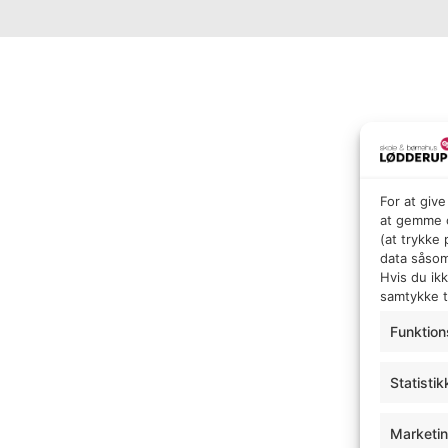
For at giv
at gemme o
(at trykke
data såsom
Hvis du ik
samtykke ti
Funktion
Statistik
Marketi