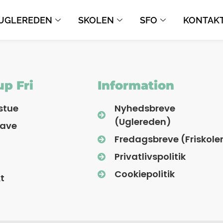
UGLEREDEN
SKOLEN
SFO
KONTAK
p Fri
Information
stue
Nyhedsbreve
(Uglereden)
have
Fredagsbreve (Friskole
Privatlivspolitik
Cookiepolitik
t