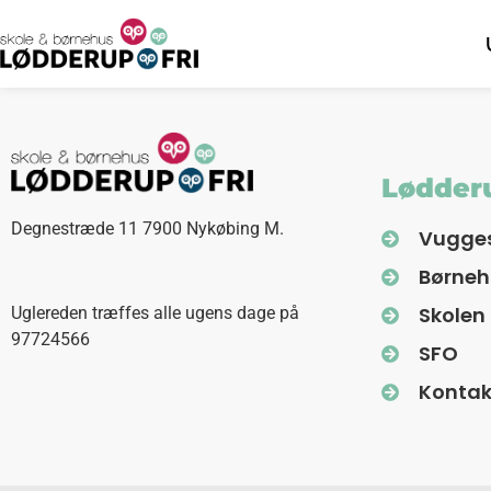
Lødderu
Degnestræde 11 7900 Nykøbing M.
Vugge
Børne
Skolen
Uglereden træffes alle ugens dage på
97724566
SFO
Kontak