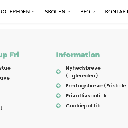
UGLEREDEN
SKOLEN
SFO
KONTAK
p Fri
Information
stue
Nyhedsbreve
(Uglereden)
have
Fredagsbreve (Friskole
Privatlivspolitik
Cookiepolitik
t