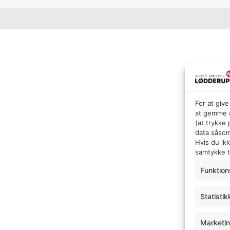
For at giv
at gemme o
(at trykke
data såsom
Hvis du ik
samtykke ti
Funktion
Statistik
Marketi