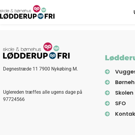
Lødderu
Degnestræde 11 7900 Nykøbing M.
Vugge
Børne
Skolen
Uglereden træffes alle ugens dage på
97724566
SFO
Kontak