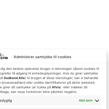
Administrer samtykke til cookies
e dig den bedste oplevelse bruger vi teknologier såsom cookies til
g/eller få adgang til enhedsoplysninger. Hvis du giver samtykke
 på
Godkend Alle
) til brugen af ​​disse teknologier, kan vi behandle
 browseradfærd eller unikke identifikatorer på dette websted.
INDMELD DIT BARN
ke giver dit samtykke (at trykke på
Afvis
) eller trækker dit
lbage, kan visse funktioner blive påvirket negativt.
Indmeld dit barn nemt og hurtigt her på
hjemmesiden.
sdygtig
Altid aktiv