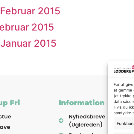
 Februar 2015
Februar 2015
 Januar 2015
For at giv
at gemme o
(at trykke
p Fri
Information
data såsom
Hvis du ik
samtykke ti
stue
Nyhedsbreve
(Uglereden)
Funktion
have