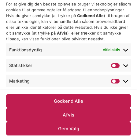
For at give dig den bedste oplevelse bruger vi teknologier såsom
Fredagsbreve (Friskolen)
cookies til at gemme og/eller få adgang til enhedsoplysninger.
Privatlivspolitik
Hvis du giver samtykke (at trykke på
Godkend Alle
) til brugen af ​​
disse teknologier, kan vi behandle data såsom browseradfærd
Cookiepolitik
eller unikke identifikatorer på dette websted. Hvis du ikke giver
dit samtykke (at trykke på
Afvis
) eller trækker dit samtykke
tilbage, kan visse funktioner blive påvirket negativt.
Funktionsdygtig
Altid aktiv
INDMELD DIT BARN
Statistikker
Indmeld dit barn nemt og hurtigt her på
hjemmesiden.
Marketing
INDSKRIV DIT BARN HER
Godkend Alle
Afvis
Gem Valg
© Lødderup Fri – 2021